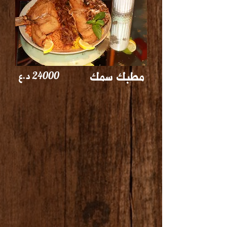
مطبك سمك
24000
د.ع