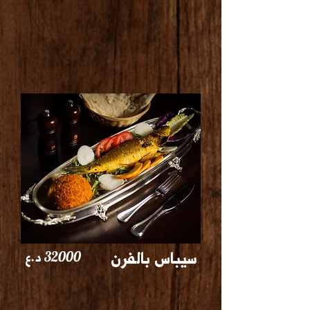
سيباس بالفرن
32000
د.ع