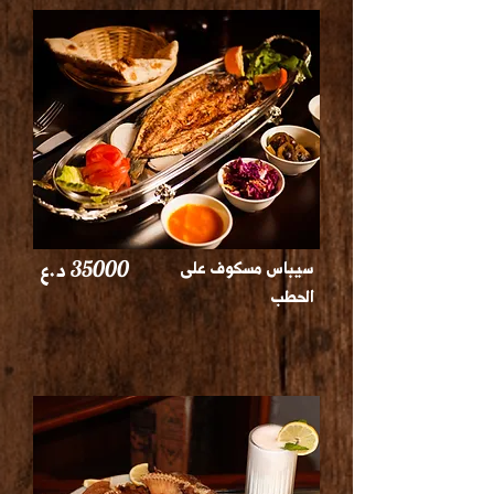
سيباس مسكوف على
35000
د.ع
الحطب